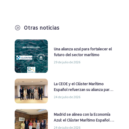
Otras noticias
A
Una alianza azul para fortalecer el
futuro del sector marítimo
29 de julio de 2026
La CEOE y el Clúster Marítimo
Español refuerzan su alianza para
impulsar una estrategia Nacional
24 de julio de 2026
de Economía Azul
Madrid se alinea con la Economía
Azul: el Clúster Marítimo Español y
la Real Liga Naval avanzan alianzas
24 de julio de 2026