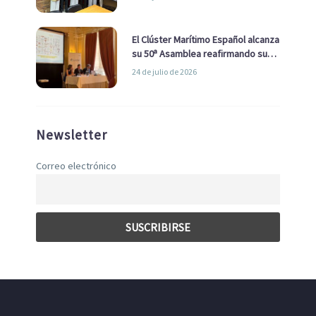
con el Ayuntamiento
El Clúster Marítimo Español alcanza
su 50ª Asamblea reafirmando su
liderazgo en la Economía Azul
24 de julio de 2026
Newsletter
Correo electrónico