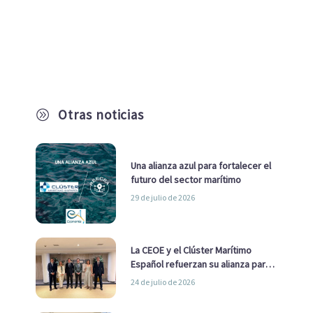
Otras noticias
A
Una alianza azul para fortalecer el
futuro del sector marítimo
29 de julio de 2026
La CEOE y el Clúster Marítimo
Español refuerzan su alianza para
impulsar una estrategia Nacional
24 de julio de 2026
de Economía Azul