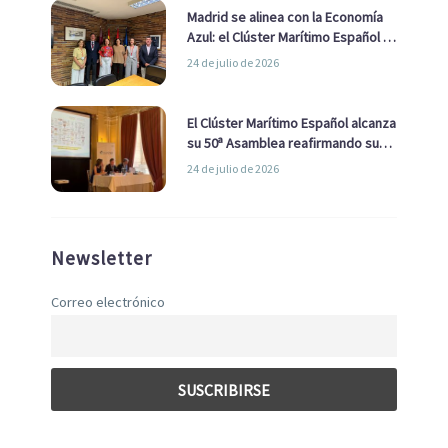
Madrid se alinea con la Economía
Azul: el Clúster Marítimo Español y
la Real Liga Naval avanzan alianzas
24 de julio de 2026
con el Ayuntamiento
El Clúster Marítimo Español alcanza
su 50ª Asamblea reafirmando su
liderazgo en la Economía Azul
24 de julio de 2026
Newsletter
Correo electrónico