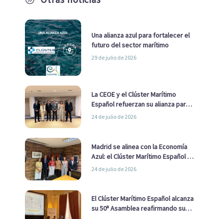
Una alianza azul para fortalecer el
futuro del sector marítimo
29 de julio de 2026
La CEOE y el Clúster Marítimo
Español refuerzan su alianza para
impulsar una estrategia Nacional
24 de julio de 2026
de Economía Azul
Madrid se alinea con la Economía
Azul: el Clúster Marítimo Español y
la Real Liga Naval avanzan alianzas
24 de julio de 2026
con el Ayuntamiento
El Clúster Marítimo Español alcanza
su 50ª Asamblea reafirmando su
liderazgo en la Economía Azul