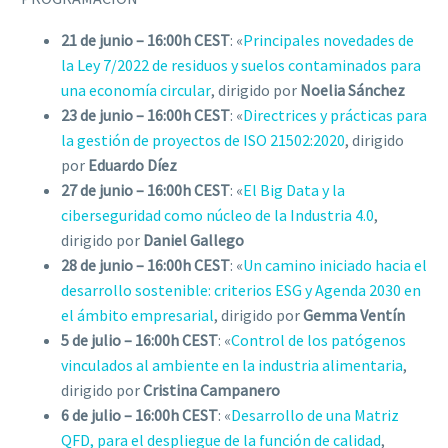
21 de junio – 16:00h CEST
: «
Principales novedades de
la Ley 7/2022 de residuos y suelos contaminados para
una economía circular
, dirigido por
Noelia Sánchez
23 de junio – 16:00h CEST
: «
Directrices y prácticas para
la gestión de proyectos de ISO 21502:2020
, dirigido
por
Eduardo Díez
27 de junio – 16:00h CEST
: «
El Big Data y la
ciberseguridad como núcleo de la Industria 4.0
,
dirigido por
Daniel Gallego
28 de junio – 16:00h CEST
: «
Un camino iniciado hacia el
desarrollo sostenible: criterios ESG y Agenda 2030 en
el ámbito empresarial
, dirigido por
Gemma Ventín
5 de julio – 16:00h CEST
: «
Control de los patógenos
vinculados al ambiente en la industria alimentaria
,
dirigido por
Cristina Campanero
6 de julio – 16:00h CEST
: «
Desarrollo de una Matriz
QFD, para el despliegue de la función de calidad
,