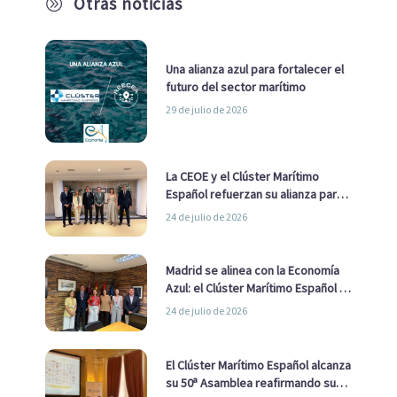
Otras noticias
A
Una alianza azul para fortalecer el
futuro del sector marítimo
29 de julio de 2026
La CEOE y el Clúster Marítimo
Español refuerzan su alianza para
impulsar una estrategia Nacional
24 de julio de 2026
de Economía Azul
Madrid se alinea con la Economía
Azul: el Clúster Marítimo Español y
la Real Liga Naval avanzan alianzas
24 de julio de 2026
con el Ayuntamiento
El Clúster Marítimo Español alcanza
su 50ª Asamblea reafirmando su