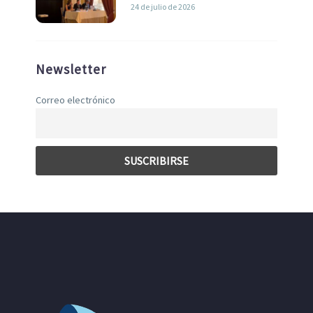
liderazgo en la Economía Azul
24 de julio de 2026
Newsletter
Correo electrónico