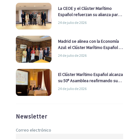
La CEOE y el Clúster Marítimo
Español refuerzan su alianza para
impulsar una estrategia Nacional
24 de julio de 2026
de Economía Azul
Madrid se alinea con la Economía
Azul: el Clúster Marítimo Español y
la Real Liga Naval avanzan alianzas
24 de julio de 2026
con el Ayuntamiento
El Clúster Marítimo Español alcanza
su 50ª Asamblea reafirmando su
liderazgo en la Economía Azul
24 de julio de 2026
Newsletter
Correo electrónico