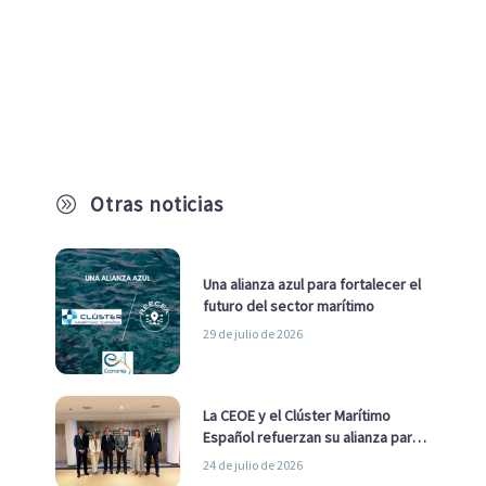
Otras noticias
A
Una alianza azul para fortalecer el
futuro del sector marítimo
29 de julio de 2026
La CEOE y el Clúster Marítimo
Español refuerzan su alianza para
impulsar una estrategia Nacional
24 de julio de 2026
de Economía Azul