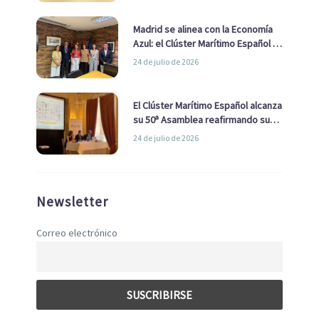
Madrid se alinea con la Economía
Azul: el Clúster Marítimo Español y
la Real Liga Naval avanzan alianzas
24 de julio de 2026
con el Ayuntamiento
El Clúster Marítimo Español alcanza
su 50ª Asamblea reafirmando su
liderazgo en la Economía Azul
24 de julio de 2026
Newsletter
Correo electrónico