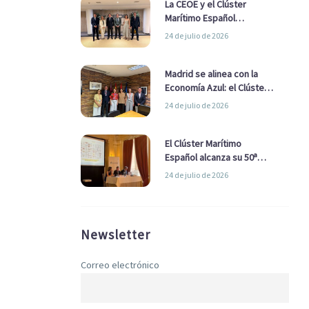
La CEOE y el Clúster
Marítimo Español
refuerzan su alianza para
24 de julio de 2026
impulsar una estrategia
Nacional de Economía Azul
Madrid se alinea con la
Economía Azul: el Clúster
Marítimo Español y la Real
24 de julio de 2026
Liga Naval avanzan
alianzas con el
Ayuntamiento
El Clúster Marítimo
Español alcanza su 50ª
Asamblea reafirmando su
24 de julio de 2026
liderazgo en la Economía
Azul
Newsletter
Correo electrónico