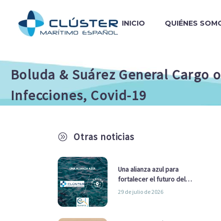
INICIO
QUIÉNES SOM
Boluda & Suárez General Cargo ob
Infecciones, Covid-19
Otras noticias
A
Una alianza azul para
fortalecer el futuro del
sector marítimo
29 de julio de 2026