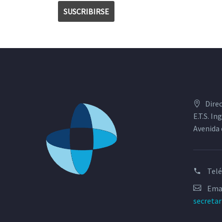
Dire
E.T.S. I
Avenida 
Tel
Emai
secreta