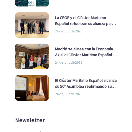
La CEOE y el Clúster Marítimo
Español refuerzan su alianza para
impulsar una estrategia Nacional
24 de julio de 2026
de Economía Azul
Madrid se alinea con la Economía
Azul: el Clúster Marítimo Español y
la Real Liga Naval avanzan alianzas
24 de julio de 2026
con el Ayuntamiento
El Clúster Marítimo Español alcanza
su 50ª Asamblea reafirmando su
liderazgo en la Economía Azul
24 de julio de 2026
Newsletter