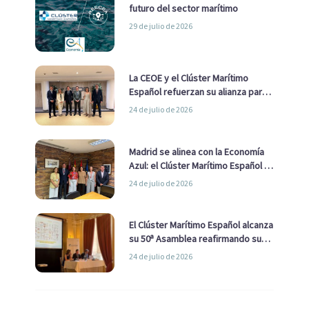
futuro del sector marítimo
29 de julio de 2026
La CEOE y el Clúster Marítimo
Español refuerzan su alianza para
impulsar una estrategia Nacional
24 de julio de 2026
de Economía Azul
Madrid se alinea con la Economía
Azul: el Clúster Marítimo Español y
la Real Liga Naval avanzan alianzas
24 de julio de 2026
con el Ayuntamiento
El Clúster Marítimo Español alcanza
su 50ª Asamblea reafirmando su
liderazgo en la Economía Azul
24 de julio de 2026