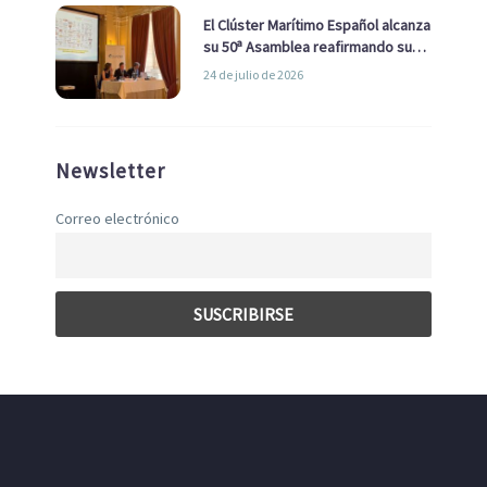
El Clúster Marítimo Español alcanza
su 50ª Asamblea reafirmando su
liderazgo en la Economía Azul
24 de julio de 2026
Newsletter
Correo electrónico