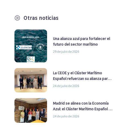
Otras noticias
A
Una alianza azul para fortalecer el
futuro del sector marítimo
29 de julio de 2026
La CEOE y el Clúster Marítimo
Español refuerzan su alianza para
impulsar una estrategia Nacional
24 de julio de 2026
de Economía Azul
Madrid se alinea con la Economía
Azul: el Clúster Marítimo Español y
la Real Liga Naval avanzan alianzas
24 de julio de 2026
con el Ayuntamiento