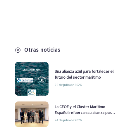
Otras noticias
A
Una alianza azul para fortalecer el
futuro del sector marítimo
29 de julio de 2026
La CEOE y el Clúster Marítimo
Español refuerzan su alianza para
impulsar una estrategia Nacional
24 de julio de 2026
de Economía Azul