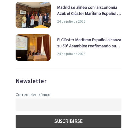
Madrid se alinea con la Economía
Azul: el Clúster Marítimo Español y
la Real Liga Naval avanzan alianzas
24 de julio de 2026
con el Ayuntamiento
El Clúster Marítimo Español alcanza
su 50ª Asamblea reafirmando su
liderazgo en la Economía Azul
24 de julio de 2026
Newsletter
Correo electrónico