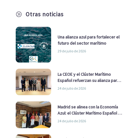
Otras noticias
A
Una alianza azul para fortalecer el
futuro del sector marítimo
29 de julio de 2026
La CEOE y el Clúster Marítimo
Español refuerzan su alianza para
impulsar una estrategia Nacional
24 de julio de 2026
de Economía Azul
Madrid se alinea con la Economía
Azul: el Clúster Marítimo Español y
la Real Liga Naval avanzan alianzas
24 de julio de 2026
con el Ayuntamiento