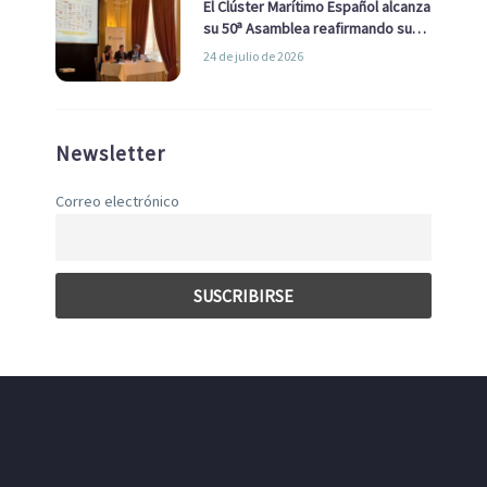
El Clúster Marítimo Español alcanza
su 50ª Asamblea reafirmando su
liderazgo en la Economía Azul
24 de julio de 2026
Newsletter
Correo electrónico