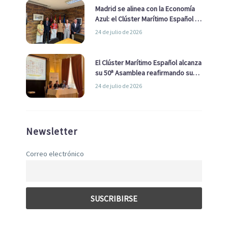
Madrid se alinea con la Economía
Azul: el Clúster Marítimo Español y
la Real Liga Naval avanzan alianzas
24 de julio de 2026
con el Ayuntamiento
El Clúster Marítimo Español alcanza
su 50ª Asamblea reafirmando su
liderazgo en la Economía Azul
24 de julio de 2026
Newsletter
Correo electrónico