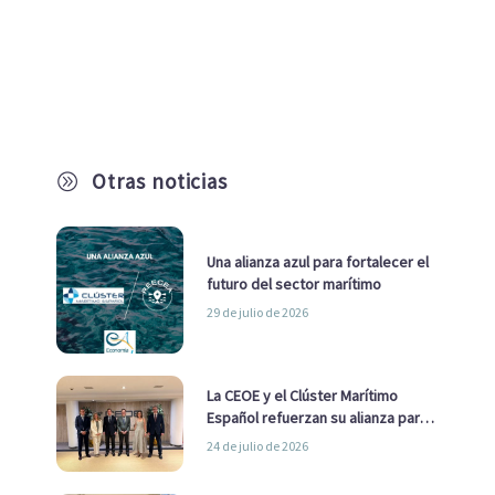
Otras noticias
A
Una alianza azul para fortalecer el
futuro del sector marítimo
29 de julio de 2026
La CEOE y el Clúster Marítimo
Español refuerzan su alianza para
impulsar una estrategia Nacional
24 de julio de 2026
de Economía Azul