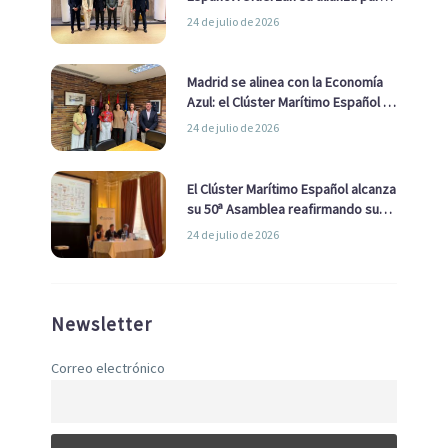
impulsar una estrategia Nacional
24 de julio de 2026
de Economía Azul
Madrid se alinea con la Economía
Azul: el Clúster Marítimo Español y
la Real Liga Naval avanzan alianzas
24 de julio de 2026
con el Ayuntamiento
El Clúster Marítimo Español alcanza
su 50ª Asamblea reafirmando su
liderazgo en la Economía Azul
24 de julio de 2026
Newsletter
Correo electrónico