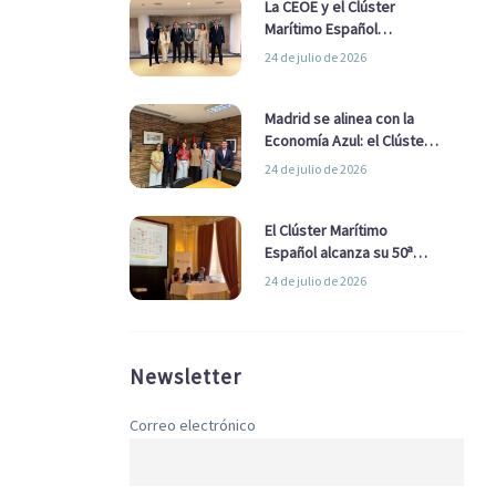
La CEOE y el Clúster
Marítimo Español
refuerzan su alianza para
24 de julio de 2026
impulsar una estrategia
Nacional de Economía Azul
Madrid se alinea con la
Economía Azul: el Clúster
Marítimo Español y la Real
24 de julio de 2026
Liga Naval avanzan
alianzas con el
Ayuntamiento
El Clúster Marítimo
Español alcanza su 50ª
Asamblea reafirmando su
24 de julio de 2026
liderazgo en la Economía
Azul
Newsletter
Correo electrónico