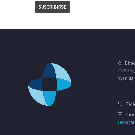
Dire
E.T.S. I
Avenida 
Tel
Emai
secreta