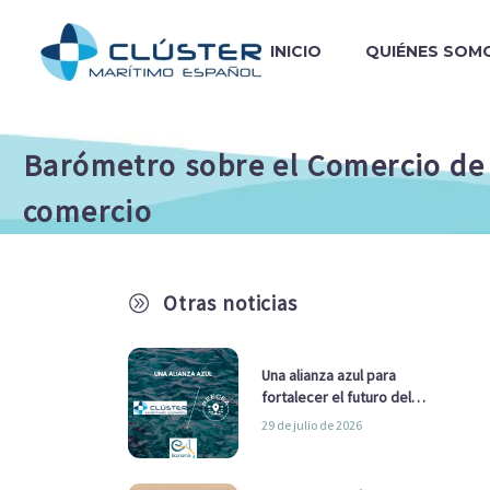
INICIO
QUIÉNES SOM
Barómetro sobre el Comercio de M
comercio
Otras noticias
A
Una alianza azul para
fortalecer el futuro del
sector marítimo
29 de julio de 2026