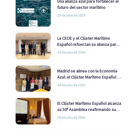
Una alianza azul para fortalecer el
futuro del sector marítimo
29 de julio de 2026
La CEOE y el Clúster Marítimo
Español refuerzan su alianza para
impulsar una estrategia Nacional
24 de julio de 2026
de Economía Azul
Madrid se alinea con la Economía
Azul: el Clúster Marítimo Español y
la Real Liga Naval avanzan alianzas
24 de julio de 2026
con el Ayuntamiento
El Clúster Marítimo Español alcanza
su 50ª Asamblea reafirmando su
liderazgo en la Economía Azul
24 de julio de 2026