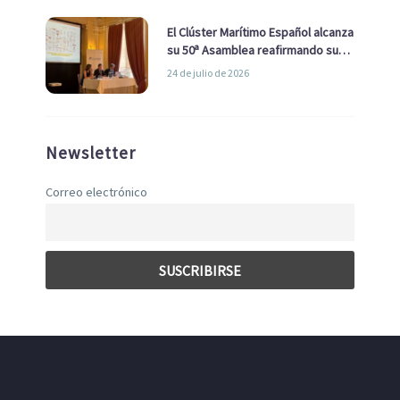
El Clúster Marítimo Español alcanza
su 50ª Asamblea reafirmando su
liderazgo en la Economía Azul
24 de julio de 2026
Newsletter
Correo electrónico