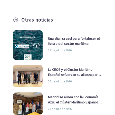
Otras noticias
A
Una alianza azul para fortalecer el
futuro del sector marítimo
29 de julio de 2026
La CEOE y el Clúster Marítimo
Español refuerzan su alianza para
impulsar una estrategia Nacional
24 de julio de 2026
de Economía Azul
Madrid se alinea con la Economía
Azul: el Clúster Marítimo Español y
la Real Liga Naval avanzan alianzas
24 de julio de 2026
con el Ayuntamiento