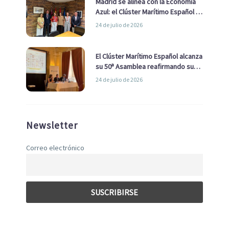
Madrid se alinea con la Economía
Azul: el Clúster Marítimo Español y
la Real Liga Naval avanzan alianzas
24 de julio de 2026
con el Ayuntamiento
El Clúster Marítimo Español alcanza
su 50ª Asamblea reafirmando su
liderazgo en la Economía Azul
24 de julio de 2026
Newsletter
Correo electrónico