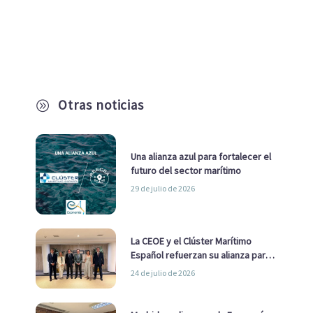
Otras noticias
A
Una alianza azul para fortalecer el
futuro del sector marítimo
29 de julio de 2026
La CEOE y el Clúster Marítimo
Español refuerzan su alianza para
impulsar una estrategia Nacional
24 de julio de 2026
de Economía Azul