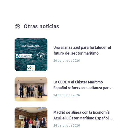
Otras noticias
A
Una alianza azul para fortalecer el
futuro del sector marítimo
29 de julio de 2026
La CEOE y el Clúster Marítimo
Español refuerzan su alianza para
impulsar una estrategia Nacional
24 de julio de 2026
de Economía Azul
Madrid se alinea con la Economía
Azul: el Clúster Marítimo Español y
la Real Liga Naval avanzan alianzas
24 de julio de 2026