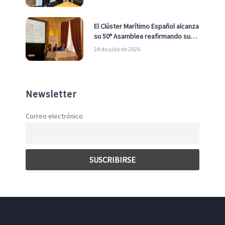
con el Ayuntamiento
El Clúster Marítimo Español alcanza
su 50ª Asamblea reafirmando su
liderazgo en la Economía Azul
24 de julio de 2026
Newsletter
Correo electrónico