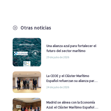
Otras noticias
A
Una alianza azul para fortalecer el
futuro del sector marítimo
29 de julio de 2026
La CEOE y el Clúster Marítimo
Español refuerzan su alianza para
impulsar una estrategia Nacional
24 de julio de 2026
de Economía Azul
Madrid se alinea con la Economía
Azul: el Clúster Marítimo Español y