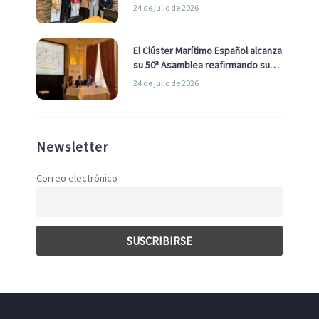
la Real Liga Naval avanzan alianzas
24 de julio de 2026
con el Ayuntamiento
El Clúster Marítimo Español alcanza
su 50ª Asamblea reafirmando su
liderazgo en la Economía Azul
24 de julio de 2026
Newsletter
Correo electrónico