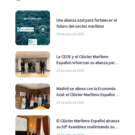
Una alianza azul para fortalecer el
futuro del sector marítimo
29 de julio de 2026
La CEOE y el Clúster Marítimo
Español refuerzan su alianza para
impulsar una estrategia Nacional
24 de julio de 2026
de Economía Azul
Madrid se alinea con la Economía
Azul: el Clúster Marítimo Español y
la Real Liga Naval avanzan alianzas
24 de julio de 2026
con el Ayuntamiento
El Clúster Marítimo Español alcanza
su 50ª Asamblea reafirmando su
liderazgo en la Economía Azul
24 de julio de 2026