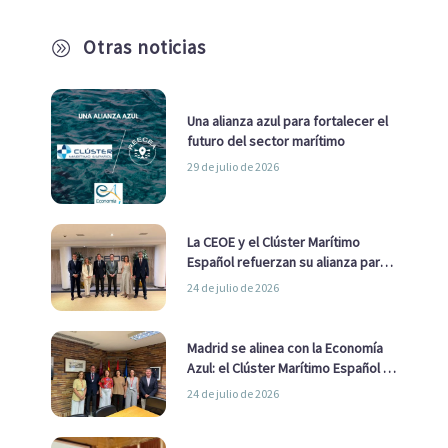
Otras noticias
A
Una alianza azul para fortalecer el
futuro del sector marítimo
29 de julio de 2026
La CEOE y el Clúster Marítimo
Español refuerzan su alianza para
impulsar una estrategia Nacional
24 de julio de 2026
de Economía Azul
Madrid se alinea con la Economía
Azul: el Clúster Marítimo Español y
la Real Liga Naval avanzan alianzas
24 de julio de 2026
con el Ayuntamiento