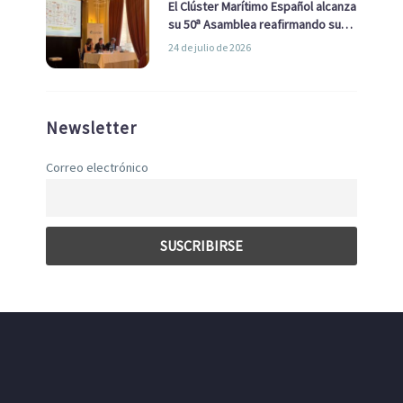
El Clúster Marítimo Español alcanza
su 50ª Asamblea reafirmando su
liderazgo en la Economía Azul
24 de julio de 2026
Newsletter
Correo electrónico