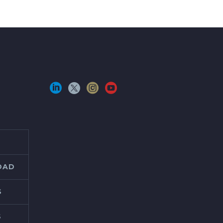
IDAD
S
S