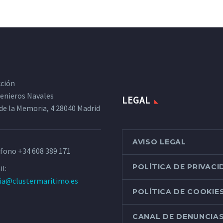
cción
ngenieros Navales
LEGAL
de la Memoria, 4 28040 Madrid
AVISO LEGAL
éfono
+34 608 389 171
POLÍTICA DE PRIVAC
l:
ria@clustermaritimo.es
POLÍTICA DE COOKIE
CANAL DE DENUNCIA