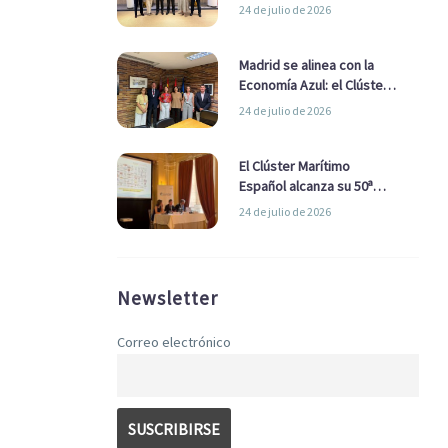
refuerzan su alianza para
24 de julio de 2026
impulsar una estrategia
Nacional de Economía Azul
Madrid se alinea con la
Economía Azul: el Clúster
Marítimo Español y la Real
24 de julio de 2026
Liga Naval avanzan
alianzas con el
Ayuntamiento
El Clúster Marítimo
Español alcanza su 50ª
Asamblea reafirmando su
24 de julio de 2026
liderazgo en la Economía
Azul
Newsletter
Correo electrónico