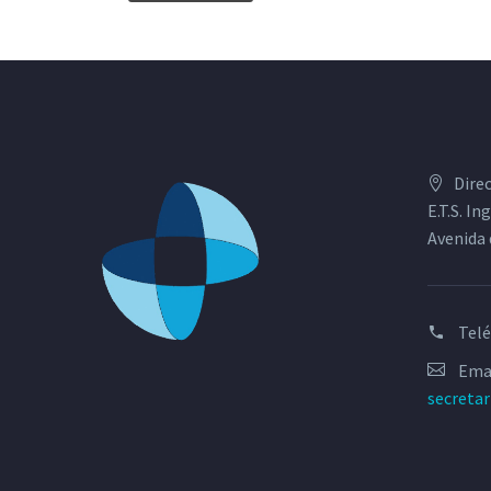
Dire
E.T.S. I
Avenida 
Tel
Emai
secreta