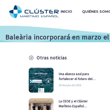
INICIO
QUIÉNES SOM
Baleària incorporará en marzo el
Otras noticias
A
Una alianza azul para
fortalecer el futuro del
sector marítimo
29 de julio de 2026
La CEOE y el Clúster
Marítimo Español