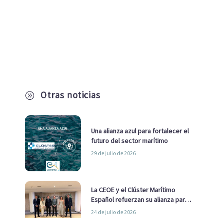
Otras noticias
A
Una alianza azul para fortalecer el
futuro del sector marítimo
29 de julio de 2026
La CEOE y el Clúster Marítimo
Español refuerzan su alianza para
impulsar una estrategia Nacional
24 de julio de 2026