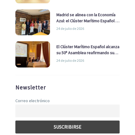
de Economía Azul
Madrid se alinea con la Economía
Azul: el Clúster Marítimo Español y
la Real Liga Naval avanzan alianzas
24 de julio de 2026
con el Ayuntamiento
El Clúster Marítimo Español alcanza
su 50ª Asamblea reafirmando su
liderazgo en la Economía Azul
24 de julio de 2026
Newsletter
Correo electrónico