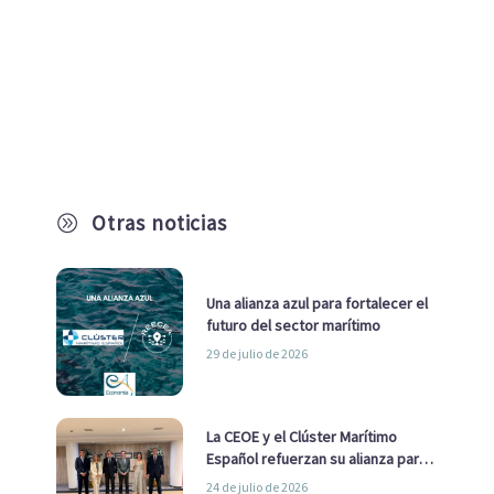
Otras noticias
A
Una alianza azul para fortalecer el
futuro del sector marítimo
29 de julio de 2026
La CEOE y el Clúster Marítimo
Español refuerzan su alianza para
impulsar una estrategia Nacional
24 de julio de 2026