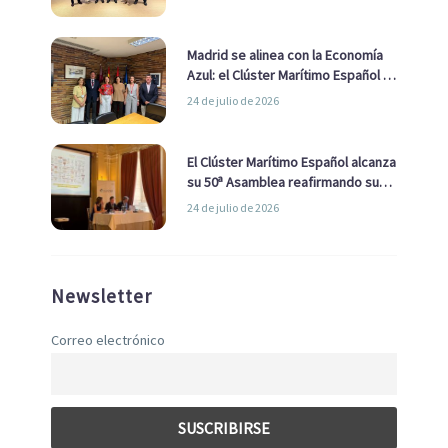
de Economía Azul
Madrid se alinea con la Economía
Azul: el Clúster Marítimo Español y
la Real Liga Naval avanzan alianzas
24 de julio de 2026
con el Ayuntamiento
El Clúster Marítimo Español alcanza
su 50ª Asamblea reafirmando su
liderazgo en la Economía Azul
24 de julio de 2026
Newsletter
Correo electrónico