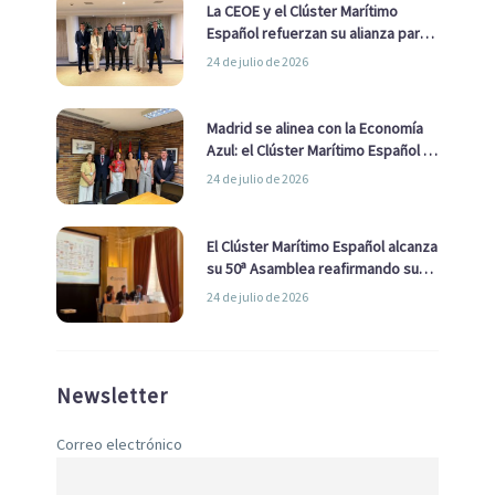
La CEOE y el Clúster Marítimo
Español refuerzan su alianza para
impulsar una estrategia Nacional
24 de julio de 2026
de Economía Azul
Madrid se alinea con la Economía
Azul: el Clúster Marítimo Español y
la Real Liga Naval avanzan alianzas
24 de julio de 2026
con el Ayuntamiento
El Clúster Marítimo Español alcanza
su 50ª Asamblea reafirmando su
liderazgo en la Economía Azul
24 de julio de 2026
Newsletter
Correo electrónico