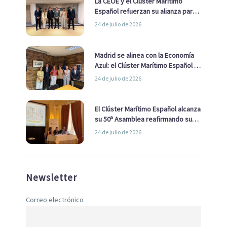
La CEOE y el Clúster Marítimo
Español refuerzan su alianza para
impulsar una estrategia Nacional
24 de julio de 2026
de Economía Azul
Madrid se alinea con la Economía
Azul: el Clúster Marítimo Español y
la Real Liga Naval avanzan alianzas
24 de julio de 2026
con el Ayuntamiento
El Clúster Marítimo Español alcanza
su 50ª Asamblea reafirmando su
liderazgo en la Economía Azul
24 de julio de 2026
Newsletter
Correo electrónico