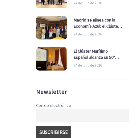
refuerzan su alianza para
24 de julio de 2026
impulsar una estrategia
Nacional de Economía Azul
Madrid se alinea con la
Economía Azul: el Clúster
Marítimo Español y la Real
24 de julio de 2026
Liga Naval avanzan
alianzas con el
Ayuntamiento
El Clúster Marítimo
Español alcanza su 50ª
Asamblea reafirmando su
24 de julio de 2026
liderazgo en la Economía
Azul
Newsletter
Correo electrónico