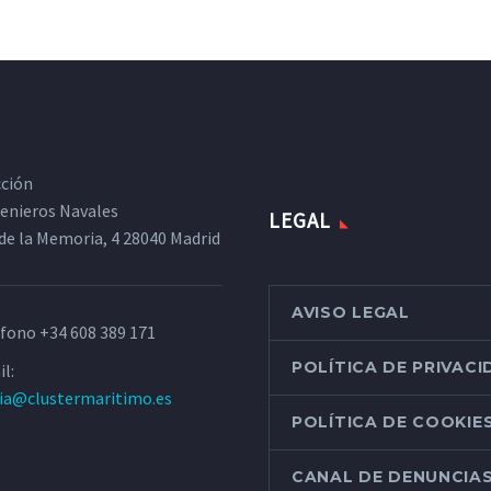
cción
ngenieros Navales
LEGAL
de la Memoria, 4 28040 Madrid
AVISO LEGAL
éfono
+34 608 389 171
POLÍTICA DE PRIVAC
l:
ria@clustermaritimo.es
POLÍTICA DE COOKIE
CANAL DE DENUNCIA