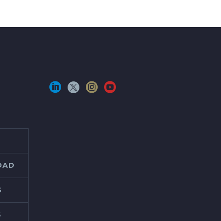
IDAD
S
S