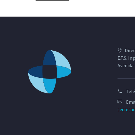
Dire
E.T.S. I
Avenida 
Tel
Emai
secreta