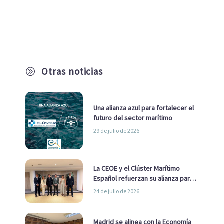
Otras noticias
A
Una alianza azul para fortalecer el
futuro del sector marítimo
29 de julio de 2026
La CEOE y el Clúster Marítimo
Español refuerzan su alianza para
impulsar una estrategia Nacional
24 de julio de 2026
de Economía Azul
Madrid se alinea con la Economía