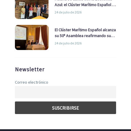
Azul: el Clúster Marítimo Español y
la Real Liga Naval avanzan alianzas
24 de julio de 2026
con el Ayuntamiento
El Clúster Marítimo Español alcanza
su 50ª Asamblea reafirmando su
liderazgo en la Economía Azul
24 de julio de 2026
Newsletter
Correo electrónico