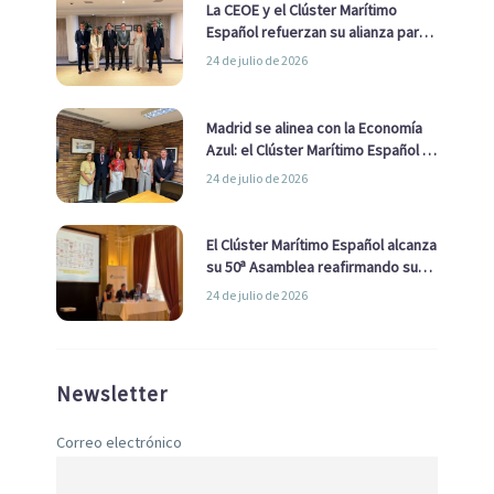
La CEOE y el Clúster Marítimo
Español refuerzan su alianza para
impulsar una estrategia Nacional
24 de julio de 2026
de Economía Azul
Madrid se alinea con la Economía
Azul: el Clúster Marítimo Español y
la Real Liga Naval avanzan alianzas
24 de julio de 2026
con el Ayuntamiento
El Clúster Marítimo Español alcanza
su 50ª Asamblea reafirmando su
liderazgo en la Economía Azul
24 de julio de 2026
Newsletter
Correo electrónico