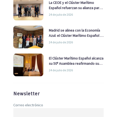
La CEOE y el Clúster Marítimo
Español refuerzan su alianza para
impulsar una estrategia Nacional
24 de julio de 2026
de Economía Azul
Madrid se alinea con la Economía
Azul: el Clúster Marítimo Español y
la Real Liga Naval avanzan alianzas
24 de julio de 2026
con el Ayuntamiento
El Clúster Marítimo Español alcanza
su 50ª Asamblea reafirmando su
liderazgo en la Economía Azul
24 de julio de 2026
Newsletter
Correo electrónico