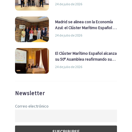
impulsar una estrategia Nacional
24 de julio de 2026
de Economía Azul
Madrid se alinea con la Economía
Azul: el Clúster Marítimo Español y
la Real Liga Naval avanzan alianzas
24 de julio de 2026
con el Ayuntamiento
El Clúster Marítimo Español alcanza
su 50ª Asamblea reafirmando su
liderazgo en la Economía Azul
24 de julio de 2026
Newsletter
Correo electrónico