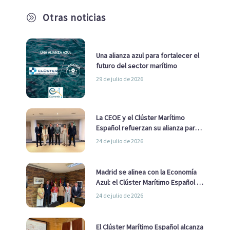
Otras noticias
A
Una alianza azul para fortalecer el
futuro del sector marítimo
29 de julio de 2026
La CEOE y el Clúster Marítimo
Español refuerzan su alianza para
impulsar una estrategia Nacional
24 de julio de 2026
de Economía Azul
Madrid se alinea con la Economía
Azul: el Clúster Marítimo Español y
la Real Liga Naval avanzan alianzas
24 de julio de 2026
con el Ayuntamiento
El Clúster Marítimo Español alcanza