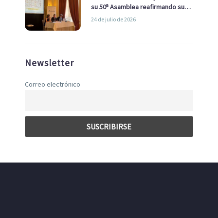
su 50ª Asamblea reafirmando su
liderazgo en la Economía Azul
24 de julio de 2026
Newsletter
Correo electrónico