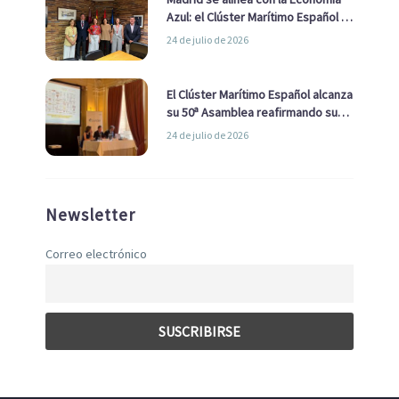
Azul: el Clúster Marítimo Español y
la Real Liga Naval avanzan alianzas
24 de julio de 2026
con el Ayuntamiento
El Clúster Marítimo Español alcanza
su 50ª Asamblea reafirmando su
liderazgo en la Economía Azul
24 de julio de 2026
Newsletter
Correo electrónico