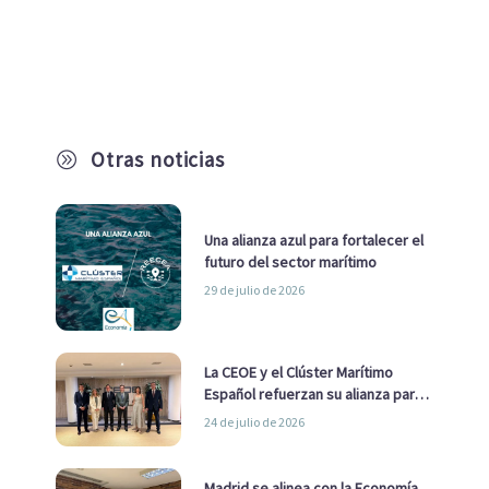
Otras noticias
A
Una alianza azul para fortalecer el
futuro del sector marítimo
29 de julio de 2026
La CEOE y el Clúster Marítimo
Español refuerzan su alianza para
impulsar una estrategia Nacional
24 de julio de 2026
de Economía Azul
Madrid se alinea con la Economía