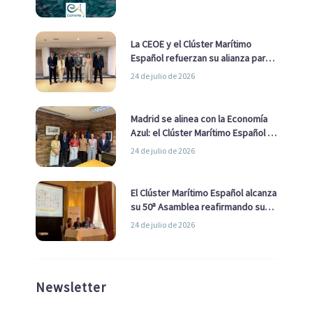
La CEOE y el Clúster Marítimo
Español refuerzan su alianza para
impulsar una estrategia Nacional
24 de julio de 2026
de Economía Azul
Madrid se alinea con la Economía
Azul: el Clúster Marítimo Español y
la Real Liga Naval avanzan alianzas
24 de julio de 2026
con el Ayuntamiento
El Clúster Marítimo Español alcanza
su 50ª Asamblea reafirmando su
liderazgo en la Economía Azul
24 de julio de 2026
Newsletter