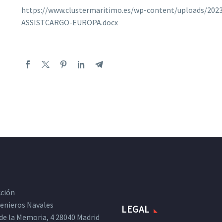
https://www.clustermaritimo.es/wp-content/uploads/
ASSISTCARGO-EUROPA.docx
cción
ngenieros Navales
LEGAL
de la Memoria, 4 28040 Madrid