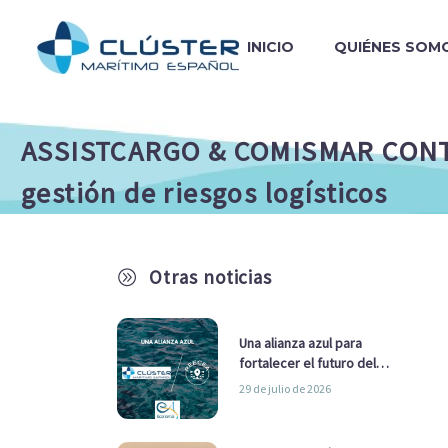
INICIO
QUIÉNES SOM
ASSISTCARGO & COMISMAR CONTROL
gestión de riesgos logísticos
Otras noticias
A
Una alianza azul para
fortalecer el futuro del
sector marítimo
29 de julio de 2026