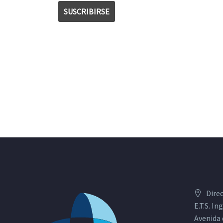
Dire
E.T.S. I
Avenida 