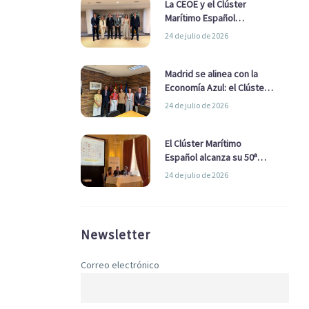
La CEOE y el Clúster
Marítimo Español
refuerzan su alianza para
24 de julio de 2026
impulsar una estrategia
Nacional de Economía Azul
Madrid se alinea con la
Economía Azul: el Clúster
Marítimo Español y la Real
24 de julio de 2026
Liga Naval avanzan
alianzas con el
Ayuntamiento
El Clúster Marítimo
Español alcanza su 50ª
Asamblea reafirmando su
24 de julio de 2026
liderazgo en la Economía
Azul
Newsletter
Correo electrónico