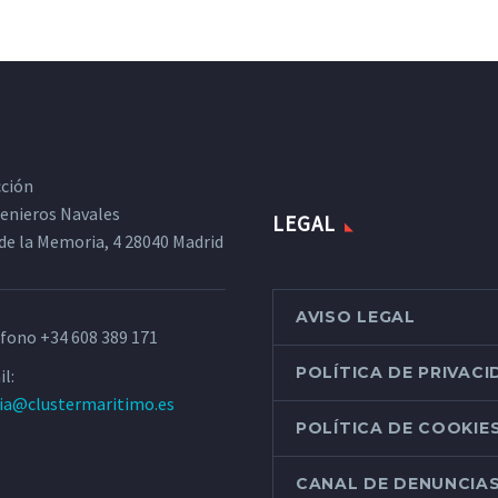
cción
ngenieros Navales
LEGAL
de la Memoria, 4 28040 Madrid
AVISO LEGAL
éfono
+34 608 389 171
POLÍTICA DE PRIVAC
l:
ria@clustermaritimo.es
POLÍTICA DE COOKIE
CANAL DE DENUNCIA