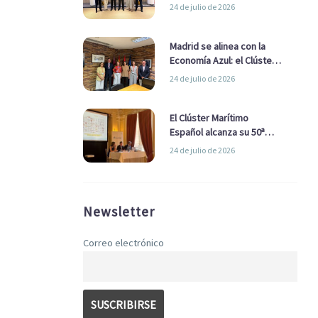
refuerzan su alianza para
24 de julio de 2026
impulsar una estrategia
Nacional de Economía Azul
Madrid se alinea con la
Economía Azul: el Clúster
Marítimo Español y la Real
24 de julio de 2026
Liga Naval avanzan
alianzas con el
Ayuntamiento
El Clúster Marítimo
Español alcanza su 50ª
Asamblea reafirmando su
24 de julio de 2026
liderazgo en la Economía
Azul
Newsletter
Correo electrónico