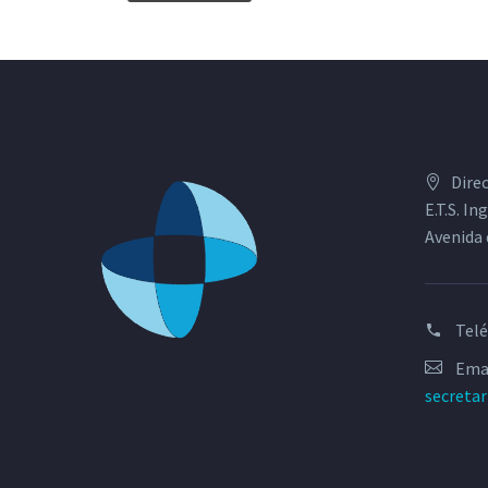
Dire
E.T.S. I
Avenida 
Tel
Emai
secreta