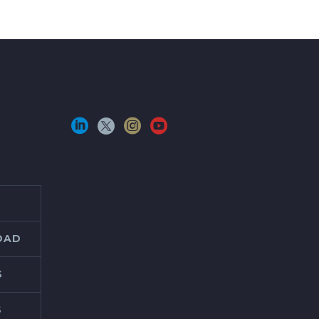
IDAD
S
S