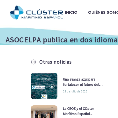
INICIO
QUIÉNES SOM
ASOCELPA publica en dos idiomas
Otras noticias
A
Una alianza azul para
fortalecer el futuro del
sector marítimo
29 de julio de 2026
La CEOE y el Clúster
Marítimo Español