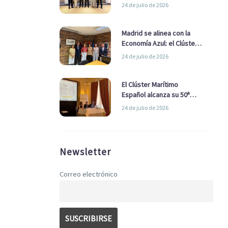
refuerzan su alianza para
24 de julio de 2026
impulsar una estrategia
Nacional de Economía Azul
Madrid se alinea con la
Economía Azul: el Clúster
Marítimo Español y la Real
24 de julio de 2026
Liga Naval avanzan
alianzas con el
Ayuntamiento
El Clúster Marítimo
Español alcanza su 50ª
Asamblea reafirmando su
24 de julio de 2026
liderazgo en la Economía
Azul
Newsletter
Correo electrónico