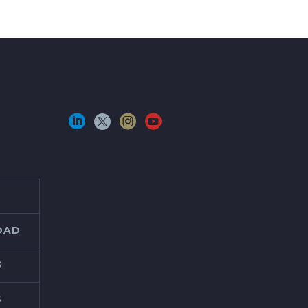
IDAD
S
S