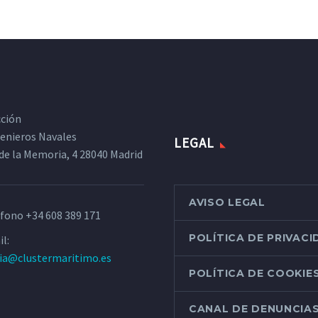
cción
ngenieros Navales
LEGAL
de la Memoria, 4 28040 Madrid
AVISO LEGAL
éfono
+34 608 389 171
POLÍTICA DE PRIVAC
l:
ria@clustermaritimo.es
POLÍTICA DE COOKIE
CANAL DE DENUNCIA