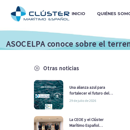
INICIO
QUIÉNES SOM
ASOCELPA conoce sobre el terren
Otras noticias
A
Una alianza azul para
fortalecer el futuro del
sector marítimo
29 de julio de 2026
La CEOE y el Clúster
Marítimo Español