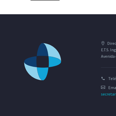
Dire
E.T.S. I
Avenida 
Tel
Emai
secreta