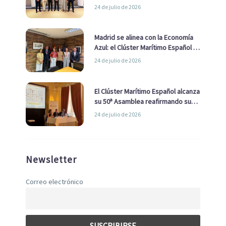
impulsar una estrategia Nacional
24 de julio de 2026
de Economía Azul
Madrid se alinea con la Economía
Azul: el Clúster Marítimo Español y
la Real Liga Naval avanzan alianzas
24 de julio de 2026
con el Ayuntamiento
El Clúster Marítimo Español alcanza
su 50ª Asamblea reafirmando su
liderazgo en la Economía Azul
24 de julio de 2026
Newsletter
Correo electrónico