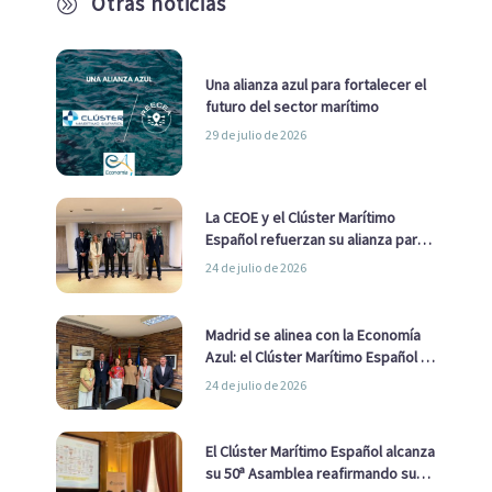
Otras noticias
A
Una alianza azul para fortalecer el
futuro del sector marítimo
29 de julio de 2026
La CEOE y el Clúster Marítimo
Español refuerzan su alianza para
impulsar una estrategia Nacional
24 de julio de 2026
de Economía Azul
Madrid se alinea con la Economía
Azul: el Clúster Marítimo Español y
la Real Liga Naval avanzan alianzas
24 de julio de 2026
con el Ayuntamiento
El Clúster Marítimo Español alcanza
su 50ª Asamblea reafirmando su