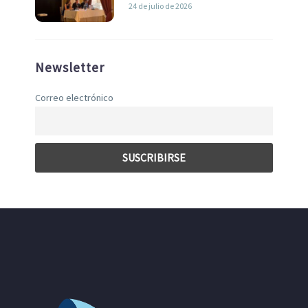
liderazgo en la Economía Azul
24 de julio de 2026
Newsletter
Correo electrónico