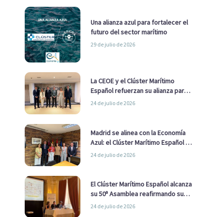
Una alianza azul para fortalecer el
futuro del sector marítimo
29 de julio de 2026
La CEOE y el Clúster Marítimo
Español refuerzan su alianza para
impulsar una estrategia Nacional
24 de julio de 2026
de Economía Azul
Madrid se alinea con la Economía
Azul: el Clúster Marítimo Español y
la Real Liga Naval avanzan alianzas
24 de julio de 2026
con el Ayuntamiento
El Clúster Marítimo Español alcanza
su 50ª Asamblea reafirmando su
liderazgo en la Economía Azul
24 de julio de 2026