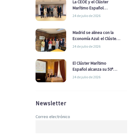
La CEOE y el Clúster
Marítimo Español
refuerzan su alianza para
24 de julio de 2026
impulsar una estrategia
Nacional de Economía Azul
Madrid se alinea con la
Economía Azul: el Clúster
Marítimo Español y la Real
24 de julio de 2026
Liga Naval avanzan
alianzas con el
Ayuntamiento
El Clúster Marítimo
Español alcanza su 50ª
Asamblea reafirmando su
24 de julio de 2026
liderazgo en la Economía
Azul
Newsletter
Correo electrónico