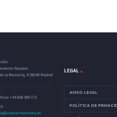
cción
ngenieros Navales
LEGAL
de la Memoria, 4 28040 Madrid
AVISO LEGAL
éfono
+34 608 389 171
POLÍTICA DE PRIVAC
l:
ria@clustermaritimo.es