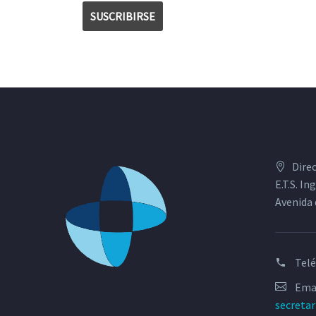
Dire
E.T.S. I
Avenida 
Tel
Emai
secreta