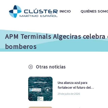
INICIO
QUIÉNES SOM
APM Terminals Algeciras celebra c
bomberos
Otras noticias
A
Una alianza azul para
fortalecer el futuro del
sector marítimo
29 de julio de 2026