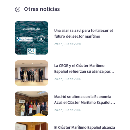
Otras noticias
A
Una alianza azul para fortalecer el
futuro del sector marítimo
29 de julio de 2026
La CEOE y el Clúster Marítimo
Español refuerzan su alianza para
impulsar una estrategia Nacional
24 de julio de 2026
de Economía Azul
Madrid se alinea con la Economía
Azul: el Clúster Marítimo Español y
la Real Liga Naval avanzan alianzas
24 de julio de 2026
con el Ayuntamiento
El Clúster Marítimo Español alcanza