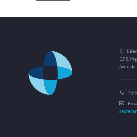
Dire
E.T.S. I
Avenida 
Tel
Emai
secreta