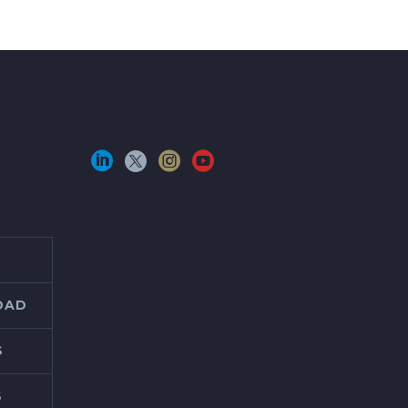
IDAD
S
S