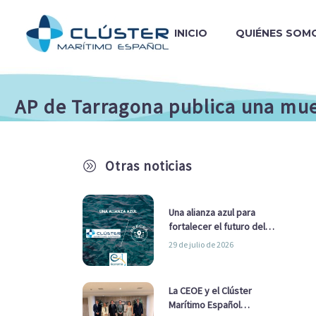
INICIO
QUIÉNES SOM
AP de Tarragona publica una mues
Otras noticias
A
Una alianza azul para
fortalecer el futuro del
sector marítimo
29 de julio de 2026
La CEOE y el Clúster
Marítimo Español