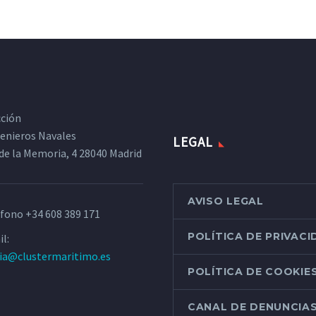
cción
ngenieros Navales
LEGAL
de la Memoria, 4 28040 Madrid
AVISO LEGAL
éfono
+34 608 389 171
POLÍTICA DE PRIVAC
l:
ria@clustermaritimo.es
POLÍTICA DE COOKIE
CANAL DE DENUNCIA