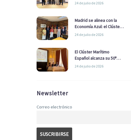
refuerzan su alianza para
24 de julio de 2026
impulsar una estrategia
Nacional de Economía Azul
Madrid se alinea con la
Economía Azul: el Clúster
Marítimo Español y la Real
24 de julio de 2026
Liga Naval avanzan
alianzas con el
Ayuntamiento
El Clúster Marítimo
Español alcanza su 50ª
Asamblea reafirmando su
24 de julio de 2026
liderazgo en la Economía
Azul
Newsletter
Correo electrónico