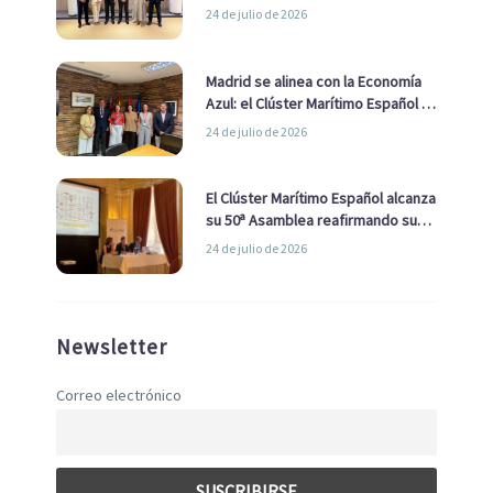
impulsar una estrategia Nacional
24 de julio de 2026
de Economía Azul
Madrid se alinea con la Economía
Azul: el Clúster Marítimo Español y
la Real Liga Naval avanzan alianzas
24 de julio de 2026
con el Ayuntamiento
El Clúster Marítimo Español alcanza
su 50ª Asamblea reafirmando su
liderazgo en la Economía Azul
24 de julio de 2026
Newsletter
Correo electrónico