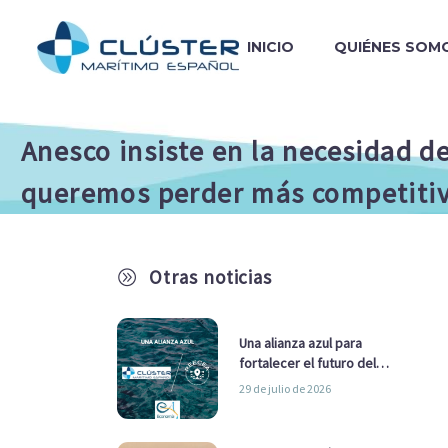
INICIO
QUIÉNES SOM
Anesco insiste en la necesidad de
queremos perder más competitiv
Otras noticias
A
Una alianza azul para
fortalecer el futuro del
sector marítimo
29 de julio de 2026