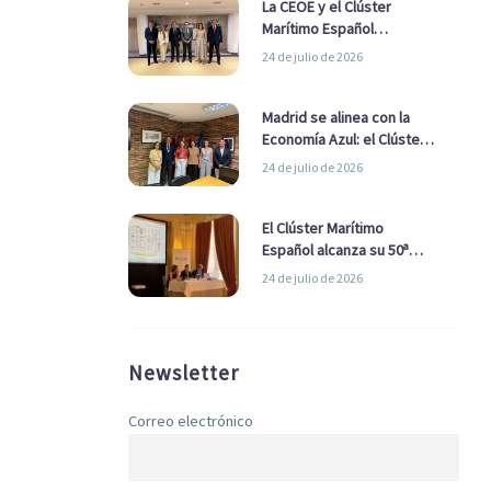
La CEOE y el Clúster
Marítimo Español
refuerzan su alianza para
24 de julio de 2026
impulsar una estrategia
Nacional de Economía Azul
Madrid se alinea con la
Economía Azul: el Clúster
Marítimo Español y la Real
24 de julio de 2026
Liga Naval avanzan
alianzas con el
Ayuntamiento
El Clúster Marítimo
Español alcanza su 50ª
Asamblea reafirmando su
24 de julio de 2026
liderazgo en la Economía
Azul
Newsletter
Correo electrónico