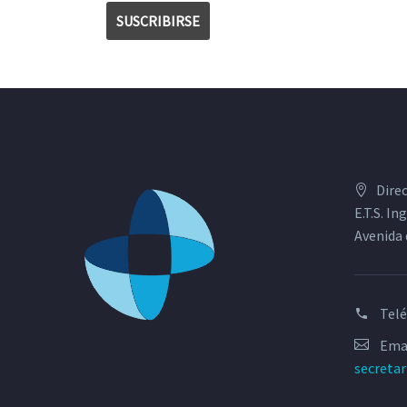
Dire
E.T.S. I
Avenida 
Tel
Emai
secreta