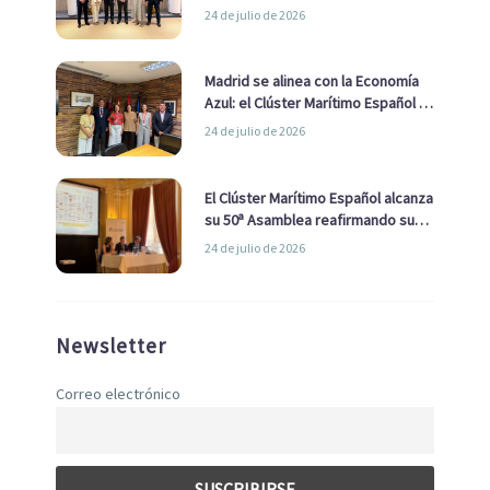
impulsar una estrategia Nacional
24 de julio de 2026
de Economía Azul
Madrid se alinea con la Economía
Azul: el Clúster Marítimo Español y
la Real Liga Naval avanzan alianzas
24 de julio de 2026
con el Ayuntamiento
El Clúster Marítimo Español alcanza
su 50ª Asamblea reafirmando su
liderazgo en la Economía Azul
24 de julio de 2026
Newsletter
Correo electrónico