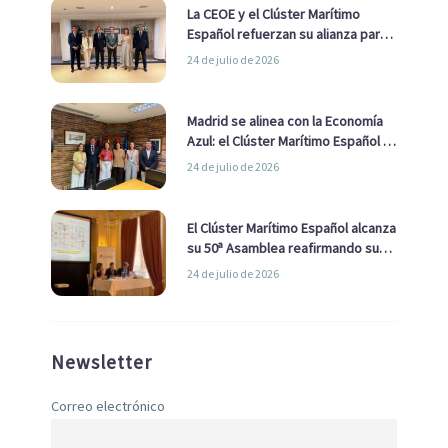
La CEOE y el Clúster Marítimo
Español refuerzan su alianza para
impulsar una estrategia Nacional
24 de julio de 2026
de Economía Azul
Madrid se alinea con la Economía
Azul: el Clúster Marítimo Español y
la Real Liga Naval avanzan alianzas
24 de julio de 2026
con el Ayuntamiento
El Clúster Marítimo Español alcanza
su 50ª Asamblea reafirmando su
liderazgo en la Economía Azul
24 de julio de 2026
Newsletter
Correo electrónico