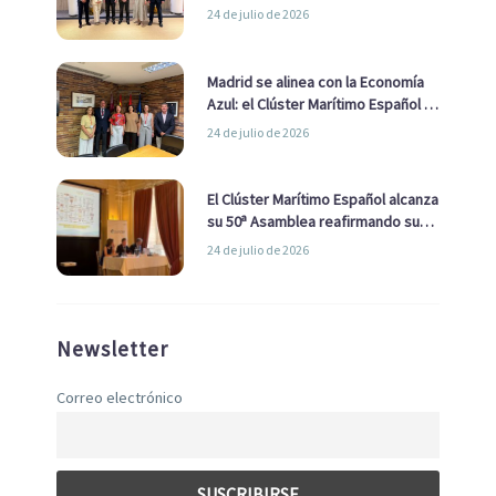
impulsar una estrategia Nacional
24 de julio de 2026
de Economía Azul
Madrid se alinea con la Economía
Azul: el Clúster Marítimo Español y
la Real Liga Naval avanzan alianzas
24 de julio de 2026
con el Ayuntamiento
El Clúster Marítimo Español alcanza
su 50ª Asamblea reafirmando su
liderazgo en la Economía Azul
24 de julio de 2026
Newsletter
Correo electrónico