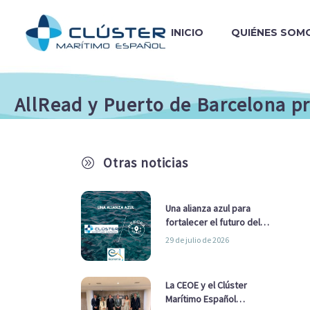
INICIO
QUIÉNES SOM
AllRead y Puerto de Barcelona pr
Otras noticias
A
Una alianza azul para
fortalecer el futuro del
sector marítimo
29 de julio de 2026
La CEOE y el Clúster
Marítimo Español