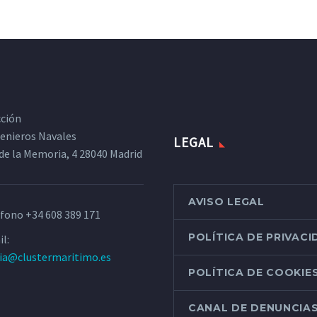
cción
ngenieros Navales
LEGAL
de la Memoria, 4 28040 Madrid
AVISO LEGAL
éfono
+34 608 389 171
POLÍTICA DE PRIVAC
l:
ria@clustermaritimo.es
POLÍTICA DE COOKIE
CANAL DE DENUNCIA