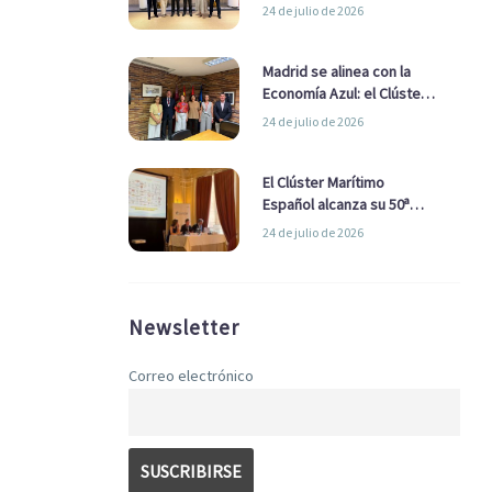
refuerzan su alianza para
24 de julio de 2026
impulsar una estrategia
Nacional de Economía Azul
Madrid se alinea con la
Economía Azul: el Clúster
Marítimo Español y la Real
24 de julio de 2026
Liga Naval avanzan
alianzas con el
Ayuntamiento
El Clúster Marítimo
Español alcanza su 50ª
Asamblea reafirmando su
24 de julio de 2026
liderazgo en la Economía
Azul
Newsletter
Correo electrónico