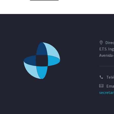
Dire
E.T.S. I
Avenida 
Tel
Emai
secreta