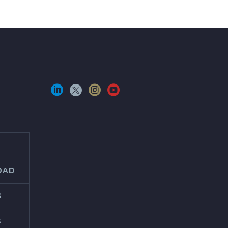
IDAD
S
S